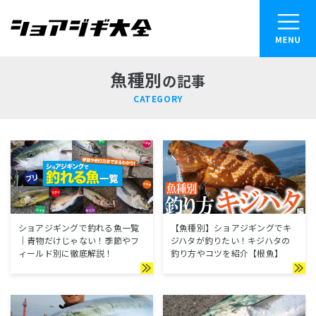
メニュー
魚種別
の記事
を開く
記事カテゴリー
CATEGORY
CATEGORY
釣り方
ルアー
ショアジギングで釣れる魚一覧
【魚種別】ショアジギングでキ
｜青物だけじゃない！季節やフ
ジハタが釣りたい！キジハタの
ィールド別に徹底解説！
釣り方やコツを紹介【根魚】
タックル道具
魚種別