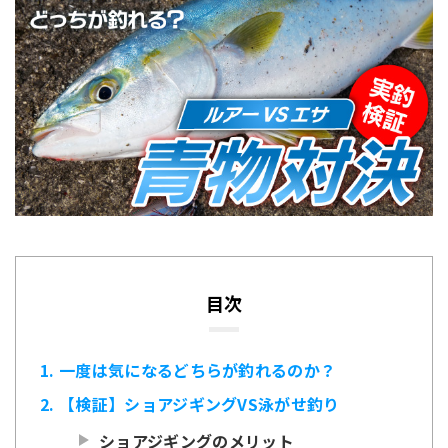
エリア別
テクニック
ショアジギング超入門
目次
1
一度は気になるどちらが釣れるのか？
2
【検証】ショアジギングVS泳がせ釣り
2.1
ショアジギングのメリット