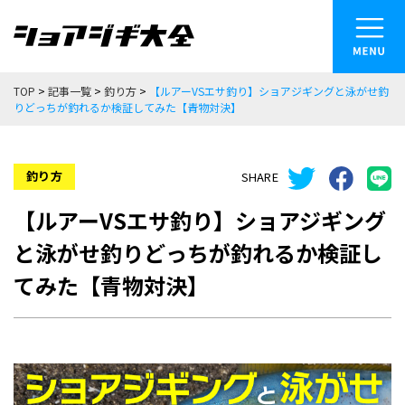
メニュー
TOP
>
記事一覧
>
釣り方
>
【ルアーVSエサ釣り】ショアジギングと泳がせ釣
を開く
りどっちが釣れるか検証してみた【青物対決】
記事カテゴリー
CATEGORY
釣り方
SHARE
釣り方
【ルアーVSエサ釣り】ショアジギング
と泳がせ釣りどっちが釣れるか検証し
ルアー
てみた【青物対決】
タックル道具
魚種別