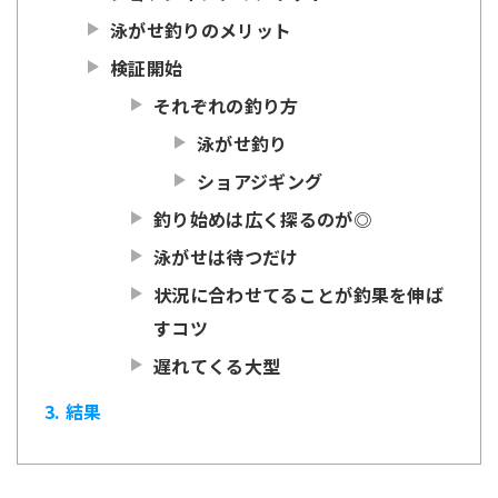
2.2
泳がせ釣りのメリット
2.3
検証開始
2.3.1
それぞれの釣り方
2.3.1.1
泳がせ釣り
2.3.1.2
ショアジギング
2.3.2
釣り始めは広く探るのが◎
2.3.3
泳がせは待つだけ
2.3.4
状況に合わせてることが釣果を伸ば
すコツ
2.3.5
遅れてくる大型
3
結果